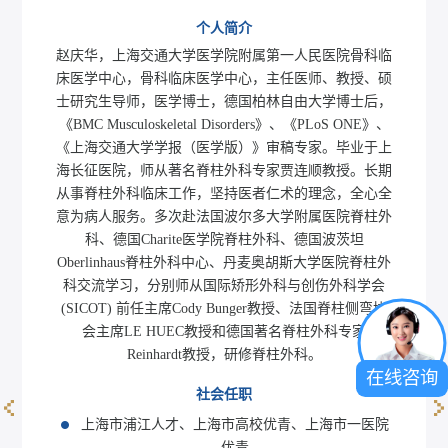
个人简介
赵庆华，上海交通大学医学院附属第一人民医院骨科临
床医学中心，骨科临床医学中心，主任医师、教授、硕
士研究生导师，医学博士，德国柏林自由大学博士后，
《BMC Musculoskeletal Disorders》、《PLoS ONE》、
《上海交通大学学报（医学版）》审稿专家。毕业于上
海长征医院，师从著名脊柱外科专家贾连顺教授。长期
从事脊柱外科临床工作，坚持医者仁术的理念，全心全
意为病人服务。多次赴法国波尔多大学附属医院脊柱外
科、德国Charite医学院脊柱外科、德国波茨坦
Oberlinhaus脊柱外科中心、丹麦奥胡斯大学医院脊柱外
科交流学习，分别师从国际矫形外科与创伤外科学会
(SICOT) 前任主席Cody Bunger教授、法国脊柱侧弯协
会主席LE HUEC教授和德国著名脊柱外科专家
Reinhardt教授，研修脊柱外科。
在线咨询
社会任职
上海市浦江人才、上海市高校优青、上海市一医院
邵将
优青