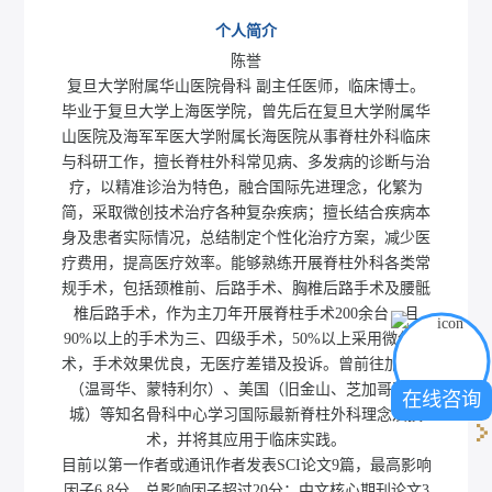
个人简介
陈誉
复旦大学附属华山医院骨科 副主任医师，临床博士。
毕业于复旦大学上海医学院，曾先后在复旦大学附属华
山医院及海军军医大学附属长海医院从事脊柱外科临床
与科研工作，擅长脊柱外科常见病、多发病的诊断与治
疗，以精准诊治为特色，融合国际先进理念，化繁为
简，采取微创技术治疗各种复杂疾病；擅长结合疾病本
身及患者实际情况，总结制定个性化治疗方案，减少医
疗费用，提高医疗效率。能够熟练开展脊柱外科各类常
规手术，包括颈椎前、后路手术、胸椎后路手术及腰骶
椎后路手术，作为主刀年开展脊柱手术200余台，且
90%以上的手术为三、四级手术，50%以上采用微创技
术，手术效果优良，无医疗差错及投诉。曾前往加拿大
（温哥华、蒙特利尔）、美国（旧金山、芝加哥及费
在线咨询
城）等知名骨科中心学习国际最新脊柱外科理念及技
术，并将其应用于临床实践。
目前以第一作者或通讯作者发表SCI论文9篇，最高影响
因子6.8分，总影响因子超过20分；中文核心期刊论文3